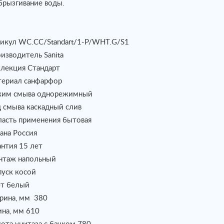
брызгивание воды.
икул WC.CC/Standart/1-P/WHT.G/S1
изводитель Sanita
лекция Стандарт
ериал санфарфор
им смыва однорежимный
 смыва каскадный слив
асть применения бытовая
ана Россия
антия 15 лет
таж напольный
уск косой
т белый
ина, мм 380
на, мм 610