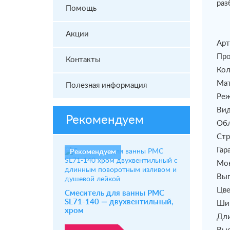
раз
Помощь
Акции
Арт
Про
Контакты
Кол
Мат
Полезная информация
Реж
Вид
Рекомендуем
Обл
Стр
Гар
Рекомендуем
Мон
Вып
Цве
Смеситель для ванны РМС
SL71-140 — двухвентильный,
Шир
хром
Дли