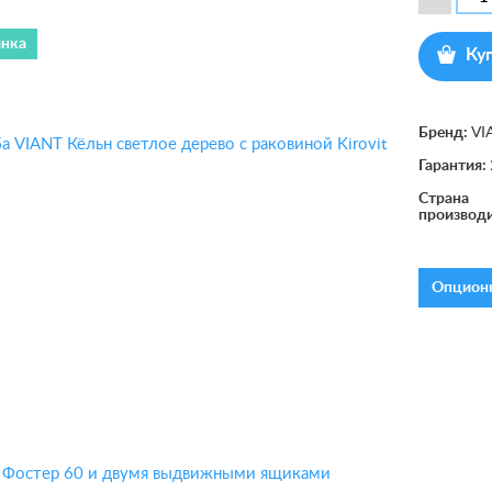
нка
Ку
Бренд:
VI
Гарантия:
Страна
производ
Опционн