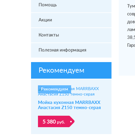
Помощь
Тум
сов
Акции
дов
лам
Контакты
38,
Гар
Полезная информация
Рекомендуем
Рекомендуем
Мойка кухонная MARRBAXX
Анастасия Z150 темно-серая
5 380
руб.