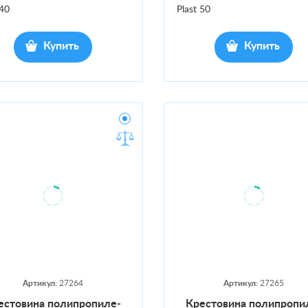
 40
Plast 50
Купить
Купить
Артикул:
27264
Артикул:
27265
с­то­вина по­лип­ро­пиле­
Крес­то­вина по­лип­ро­пи