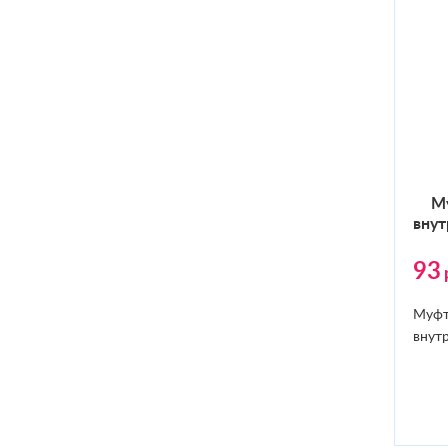
Му
внут
93
Муфт
внутр