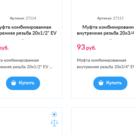
Артикул:
27114
Артикул:
27115
ф­та ком­би­ниро­ван­ная
Муф­та ком­би­ниро­ван­
­ренняя резь­ба 20х1/2" EV
внут­ренняя резь­ба 20х3/
…
…
93
руб.
руб.
а комбинированная
Муфта комбинированная
енняя резьба 20х1/2" EV
…
внутренняя резьба 20х3/4" E
Купить
Купить