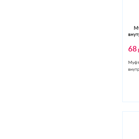
Му
внут
68
Муфт
внутр