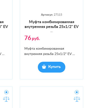
Артикул:
27115
ная
Муф­та ком­би­ниро­ван­ная
4" EV
внут­ренняя резь­ба 25x1/2" EV
…
76
руб.
Муфта комбинированная
V
…
внутренняя резьба 25x1/2" EV
…
Купить