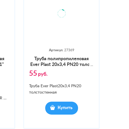
Артикул:
27369
ная
Тру­ба по­лип­ро­пиле­новая
1"
Ever Plast 20х3,4 PN20 толс
…
55
руб.
Труба Ever Plast20х3,4 PN20
толстостенная
ER
…
Купить