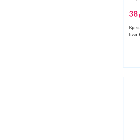
38
Крес
Ever 