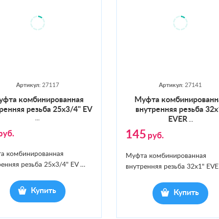
Артикул:
27117
Артикул:
27141
ф­та ком­би­ниро­ван­ная
Муф­та ком­би­ниро­ван­
­ренняя резь­ба 25x3/4" EV
внут­ренняя резь­ба 32х
…
EVER
…
145
руб.
руб.
а комбинированная
Муфта комбинированная
енняя резьба 25x3/4" EV
…
внутренняя резьба 32х1" EV
Купить
Купить