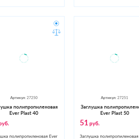
Артикул:
27250
Артикул:
27251
лушка по­лип­ро­пиле­новая
Заг­лушка по­лип­ро­пиле­
Ever Plast 40
Ever Plast 50
51
руб.
руб.
ушка полипропиленовая Ever
Заглушка полипропиленовая 