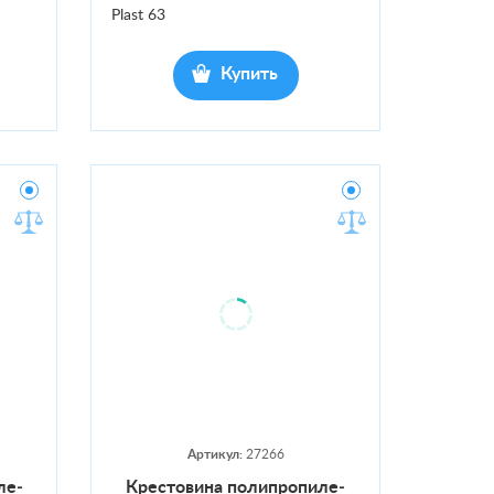
Plast 63
Купить
Артикул:
27266
ле­
Крес­то­вина по­лип­ро­пиле­