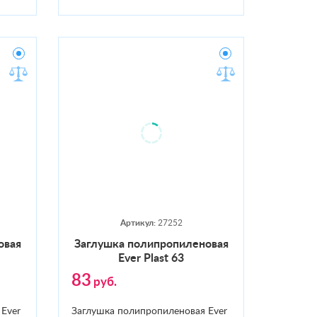
Артикул:
27252
новая
Заг­лушка по­лип­ро­пиле­новая
Ever Plast 63
83
руб.
Ever
Заглушка полипропиленовая Ever