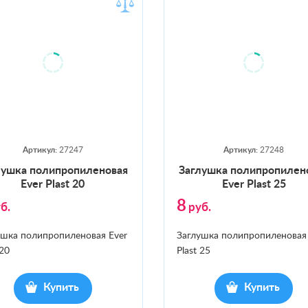
Артикул:
27247
Артикул:
27248
лушка по­лип­ро­пиле­новая
Заг­лушка по­лип­ро­пиле­
Ever Plast 20
Ever Plast 25
8
б.
руб.
ушка полипропиленовая Ever
Заглушка полипропиленовая 
 20
Plast 25
Купить
Купить