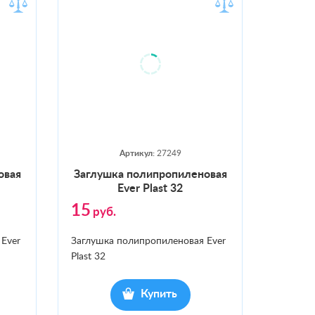
Артикул:
27249
новая
Заг­лушка по­лип­ро­пиле­новая
Ever Plast 32
15
руб.
Ever
Заглушка полипропиленовая Ever
Plast 32
Купить