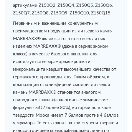
артикулами Z150Q2, Z150Q4, Z150Q5, Z150Q6,
Z150Q7, Z150Q8, Z150Q9, Z150Q10, Z150Q15
Первичным и важнейшим конкурентным
преимуществом продукции из литьевого камня
МАRRВАХХ® является то, что во всех литых
изделиях МАRRВАХХ® (даже в сериях эконом
класса) в качестве базового наполнителя
используется не мраморная крошка и
микрокальцита кварцит высочайшего качества от
германского производителя. Таким образом, в
композиции с полиэфирной смолой, литьевой
камень МАRRВАХХ® становится аналогом
природного гранита(аналогичные химические
формулы- SiO2 более 80%), который по шкале
твердости Мооса имеет 7 баллов против 4 баллов
у мрамора. То есть гранит на три ступени тверже и
износостойчивее мрамора(например лидер по