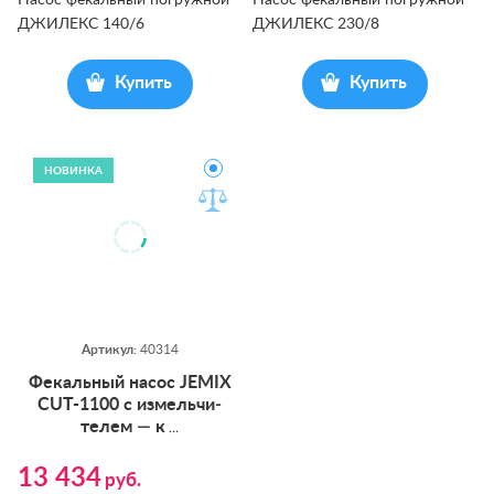
Насос фекальный погружной
Насос фекальный погружной
ДЖИЛЕКС 140/6
ДЖИЛЕКС 230/8
Купить
Купить
НОВИНКА
Артикул:
40314
Фе­каль­ный на­сос JEMIX
CUT-1100 с из­мель­чи­
телем — к
…
13 434
руб.