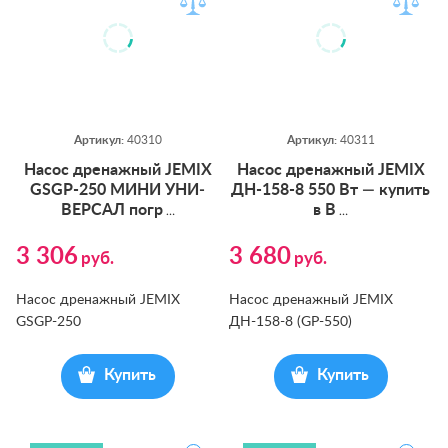
Артикул:
40310
Артикул:
40311
На­сос дре­наж­ный JEMIX
На­сос дре­наж­ный JEMIX
GSGP-250 МИ­НИ УНИ­
ДН-158-8 550 Вт — ку­пить
ВЕР­САЛ погр
в В
…
…
3 306
3 680
руб.
руб.
Насос дренажный JEMIX
Насос дренажный JEMIX
GSGP-250
ДН-158-8 (GP-550)
Купить
Купить