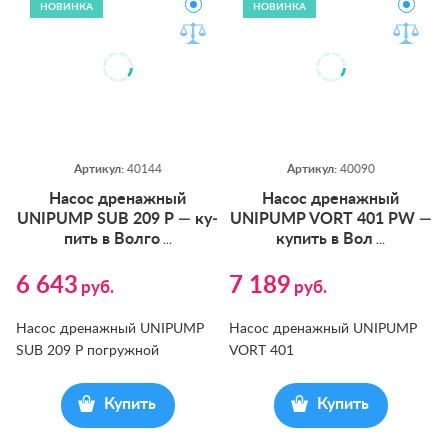
НОВИНКА
НОВИНКА
Артикул:
40144
Артикул:
40090
На­сос дре­наж­ный
На­сос дре­наж­ный
UNIPUMP SUB 209 P — ку­
UNIPUMP VORT 401 PW —
пить в Вол­го
ку­пить в Вол
…
…
6 643
7 189
руб.
руб.
Насос дренажный UNIPUMP
Насос дренажный UNIPUMP
SUB 209 P погружной
VORT 401
Купить
Купить