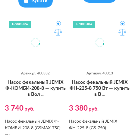
Купить
НОВИНКА
НОВИНКА
Артикул:
400332
Артикул:
40313
На­сос фе­каль­ный JEMIX
На­сос фе­каль­ный JEMIX
Ф-КОМ­БИ-208-8 — ку­пить
ФН-225-8 750 Вт — ку­пить
в Вол
в В
…
…
3 740
3 380
руб.
руб.
Насос фекальный JEMIX Ф-
Насос фекальный JEMIX
КОМБИ-208-8 (GSMAX-750)
ФН-225-8 (GS-750)
по
…