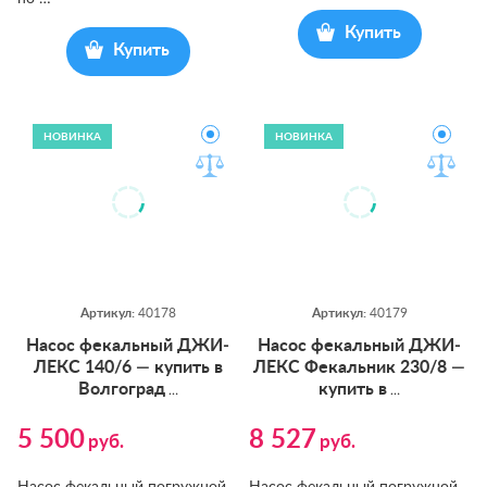
Купить
Купить
НОВИНКА
НОВИНКА
Артикул:
40178
Артикул:
40179
На­сос фе­каль­ный ДЖИ­
На­сос фе­каль­ный ДЖИ­
ЛЕКС 140/6 — ку­пить в
ЛЕКС Фе­каль­ник 230/8 —
Вол­гоград
ку­пить в
…
…
5 500
8 527
руб.
руб.