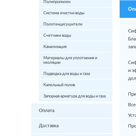
Полипропилен
Оп
Система очистки воды
Полотенцесушители
Сиф
Счетчики воды
Бла
зап
Канализация
Материалы для уплотнения и
Сиф
изоляции
и э
Подводка для воды и газа
дол
Капельный полив
При
Запорная арматура для воды и газа
Все
Оплата
Уст
Доставка
Про