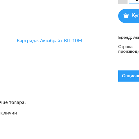
Ку
Бренд:
Ак
Страна
производ
Опционн
чие товара:
наличии