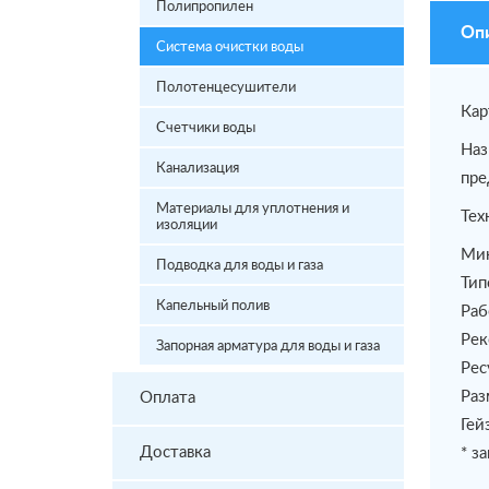
Полипропилен
Оп
Система очистки воды
Полотенцесушители
Кар
Счетчики воды
Наз
Канализация
пре
Материалы для уплотнения и
Тех
изоляции
Мин
Подводка для воды и газа
Тип
Капельный полив
Раб
Рек
Запорная арматура для воды и газа
Рес
Раз
Оплата
Гей
Доставка
* з