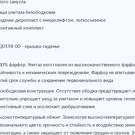
ого санузла.
аша унитаза безободковая
иденье дюропласт с микролифтом, легкосъемное
онтажный комплект
Q0198-00 - крышка-сиденье
00% фарфор: Унитаз изготовлен из высококачественного фарфо
ойчивость к механическим повреждениям. Фарфор не впитывает 
гий срок службы и сохранение первоначального вида.
езободковая конструкция: Отсутствие ободка предотвращает на
чительно упрощает уход за унитазом и повышает уровень гиги
ективный слив и исключает разбрызгивание.
ысокотемпературный обжиг: Технология высокотемпературног
воначального цвета, прочность и стойкость к воздействию хими
плуатации, а также защищает от появления трещин и сколов. 