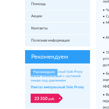
люб
Помощь
• Ч
Акции
• С
• М
Контакты
• A
Полезная информация
• 1
Рекомендуем
уст
дол
Рекомендуем
• Б
зна
эфф
Унитаз импульсный Sole Proxy
• В
23 310
руб.
пер
экс