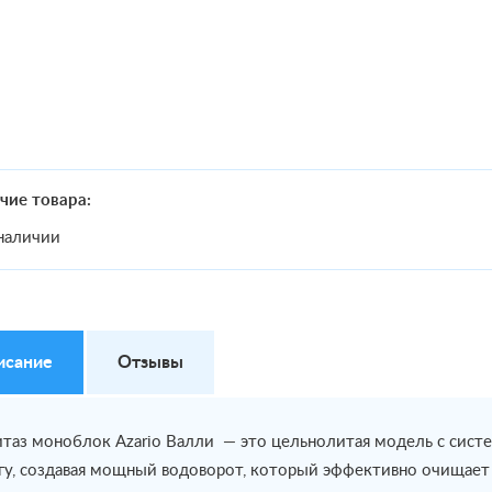
чие товара:
наличии
исание
Отзывы
таз моноблок Azario Валли — это цельнолитая модель с систем
гу, создавая мощный водоворот, который эффективно очищает ч