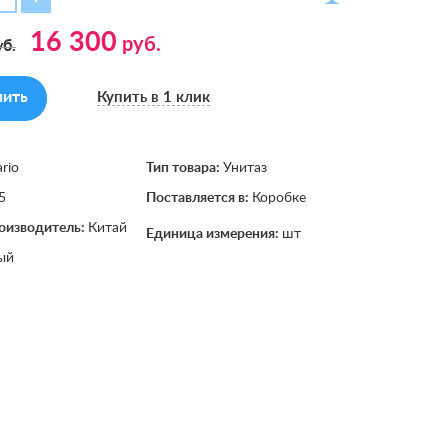
16 300
руб.
б.
пить
Купить в 1 клик
ario
Тип товара:
Унитаз
5
Поставляется в:
Коробке
оизводитель:
Китай
Единица измерения:
шт
ый