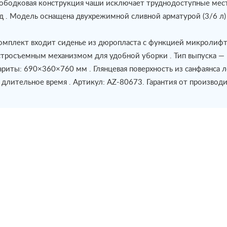
ободковая конструкция чаши исключает труднодоступные места
д . Модель оснащена двухрежимной сливной арматурой (3/6 л)
омплект входит сиденье из дюропласта с функцией микролифт 
тросъемным механизмом для удобной уборки . Тип выпуска — 
ариты: 690×360×760 мм . Глянцевая поверхность из санфаянса 
 длительное время . Артикул: AZ-80673. Гарантия от производ