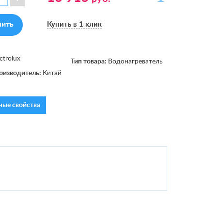
пить
Купить в 1 клик
ctrolux
Тип товара:
Водонагреватель
оизводитель:
Китай
ые свойства