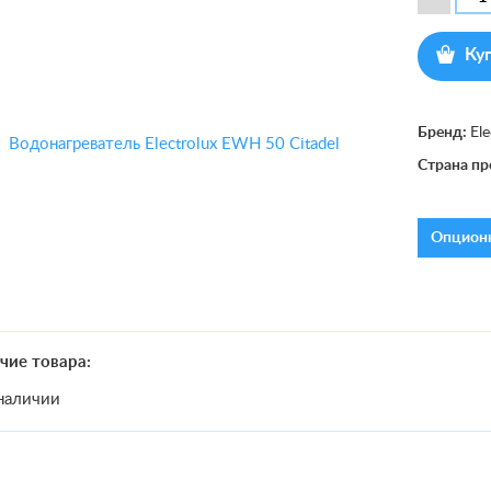
Ку
Бренд:
Ele
Страна пр
Опционн
чие товара:
наличии