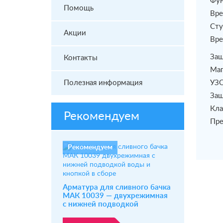
Фун
Помощь
Вре
Сту
Акции
Вре
Защ
Контакты
Маг
Полезная информация
УЗО
Защ
Кла
Рекомендуем
Пре
Рекомендуем
Арматура для сливного бачка
МАК 10039 — двухрежимная
с нижней подводкой