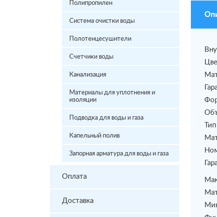
Полипропилен
Оп
Система очистки воды
Полотенцесушители
Вну
Счетчики воды
Цве
Мат
Канализация
Гар
Материалы для уплотнения и
Фор
изоляции
Объ
Подводка для воды и газа
Тип
Капельный полив
Мат
Ном
Запорная арматура для воды и газа
Гар
Оплата
Мак
Мат
Доставка
Мин