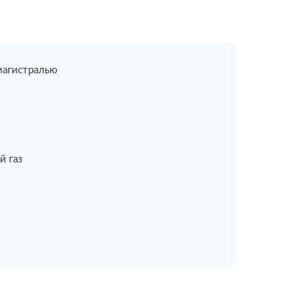
магистралью
й газ