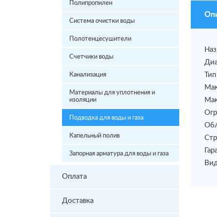
Полипропилен
Оп
Система очистки воды
Полотенцесушители
Наз
Счетчики воды
Диа
Тип
Канализация
Мак
Материалы для уплотнения и
Мак
изоляции
Огр
Подводка для воды и газа
Обл
Капельный полив
Стр
Гар
Запорная арматура для воды и газа
Вид
Оплата
Доставка