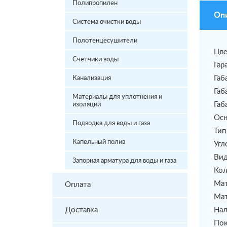
Полипропилен
Оп
Система очистки воды
Полотенцесушители
Цве
Счетчики воды
Гар
Габ
Канализация
Габ
Материалы для уплотнения и
Габ
изоляции
Осн
Подводка для воды и газа
Тип
Капельный полив
Угл
Вид
Запорная арматура для воды и газа
Кол
Мат
Оплата
Мат
Доставка
Нал
Пок