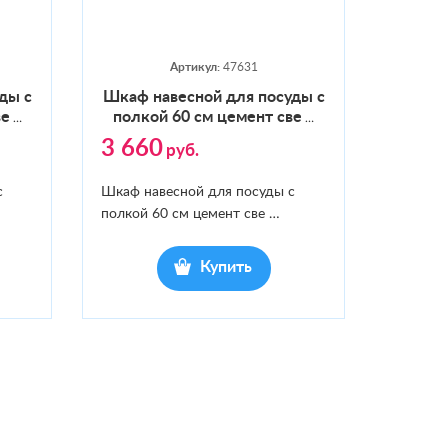
Артикул:
47631
уды с
Шкаф на­вес­ной для по­суды с
ве
пол­кой 60 см це­мент све
…
…
3 660
руб.
с
Шкаф навесной для посуды с
полкой 60 см цемент све
…
Купить