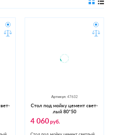
Артикул:
47632
свет­
Стол под мой­ку це­мент свет­
лый 80*50
4 060
руб.
лый
Стол под мойку цемент светлый