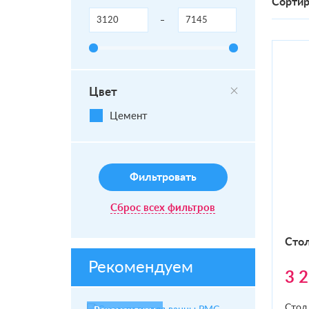
Сортир
Цвет
Цемент
Фильтровать
Сброс всех фильтров
Стол
Рекомендуем
3 
Стол