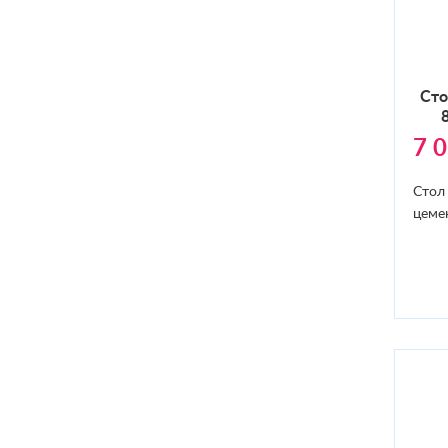
Сто
7 
Стол
цеме