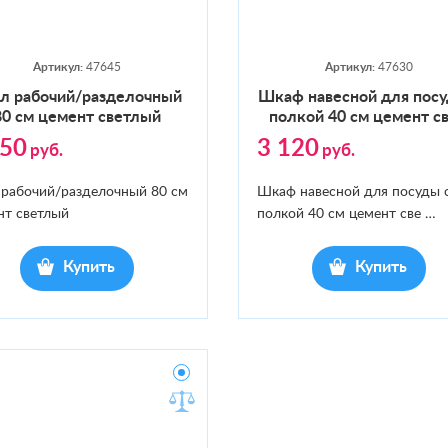
Артикул:
47645
Артикул:
47630
л ра­бочий/раз­де­лоч­ный
Шкаф на­вес­ной для по­с
80 см це­мент свет­лый
пол­кой 40 см це­мент с
050
3 120
руб.
руб.
 рабочий/разделочный 80 см
Шкаф навесной для посуды 
нт светлый
полкой 40 см цемент све
…
Купить
Купить