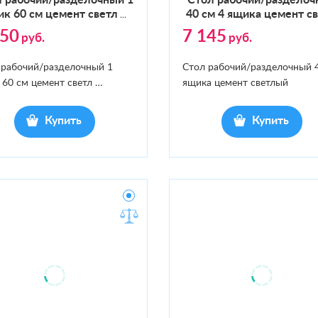
 ра­бочий/раз­де­лоч­ный 1
Стол ра­бочий/раз­де­лоч
к 60 см це­мент светл
40 см 4 ящи­ка це­мент с
…
950
7 145
руб.
руб.
 рабочий/разделочный 1
Стол рабочий/разделочный 
 60 см цемент светл
…
ящика цемент светлый
Купить
Купить