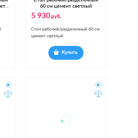
­ный
Стол ра­бочий/раз­де­лоч­ный
вет
60 см це­мент свет­лый
…
5 930
руб.
4
Стол рабочий/разделочный 60 см
цемент светлый
Купить