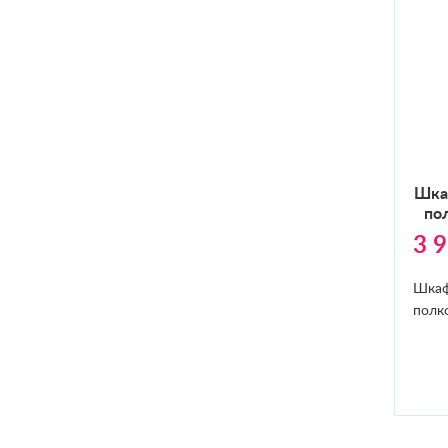
Шкаф
пол
3 
Шкаф
полк