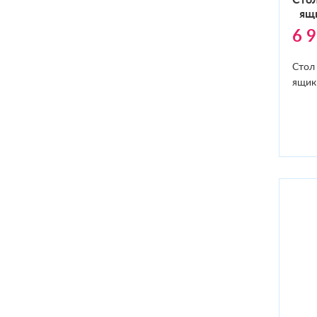
Стол
ящи
6 
Стол
ящик