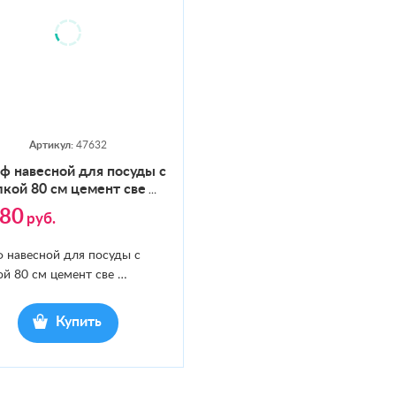
Артикул:
47632
 на­вес­ной для по­суды с
­кой 80 см це­мент све
…
980
руб.
 навесной для посуды с
ой 80 см цемент све
…
Купить