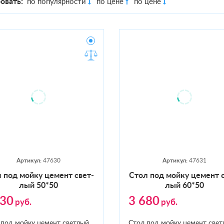
овать:
по популярности
по цене
по цене
Артикул:
47630
Артикул:
47631
 под мой­ку це­мент свет­
Стол под мой­ку це­мент 
лый 50*50
лый 60*50
230
3 680
руб.
руб.
 под мойку цемент светлый
Стол под мойку цемент свет