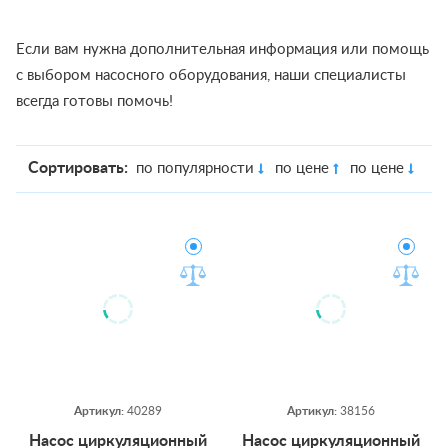
Если вам нужна дополнительная информация или помощь
с выбором насосного оборудования, наши специалисты
всегда готовы помочь!
Сортировать:
по популярности
по цене
по цене
Артикул:
40289
Артикул:
38156
На­сос цир­ку­ляци­он­ный
На­сос цир­ку­ляци­он­ный